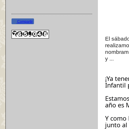
Compartir
El sábado
realizamo
nombramie
y ...
¡Ya tene
Infantil
Estamos
año es M
Y como F
junto al