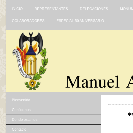
INICIO
REPRESENTANTES
DELEGACIONES
MONUM
COLABORADORES
ESPECIAL 50 ANIVERSARIO
Manuel A
Bienvenida
Conócenos
*
Donde estamos
Contacto