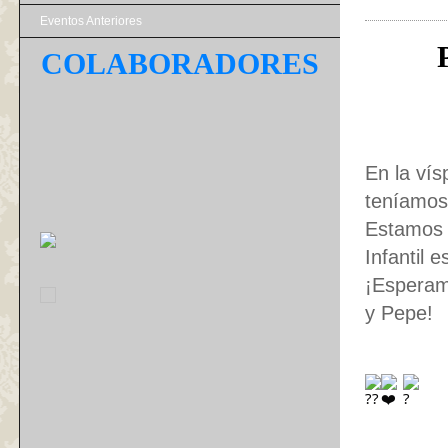
Eventos Anteriores
COLABORADORES
En la vís
teníamos 
Estamos 
Infantil 
¡Esperamo
y Pepe!