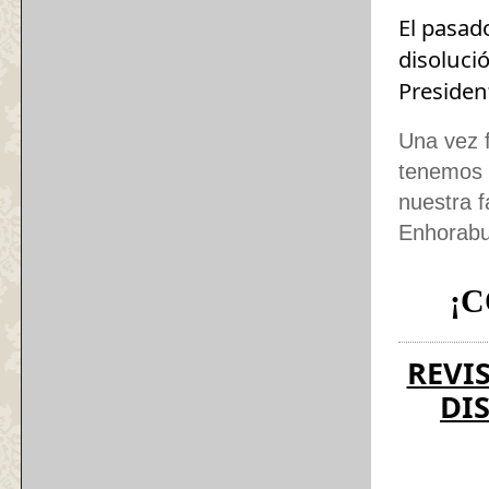
El pasado
disoluci
Presiden
Una vez f
tenemos 
nuestra f
Enhorabu
¡C
REVI
DI