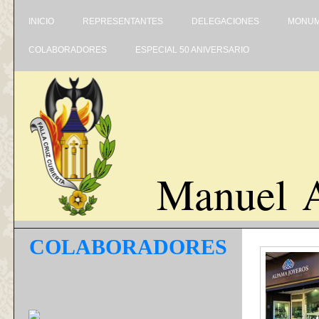
INICIO
REPRESENTANTES
DELEGACIONES
MONUM
COLABORADORES
ESPECIAL 50 ANIVERSARIO
Manuel A
COLABORADORES