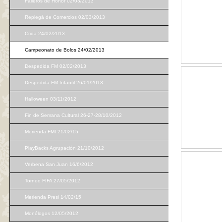
Falleros de Honor 02/03/2013
Replegà de Comercios 02/03/2013
Crida 24/02/2013
Campeonato de Bolos 24/02/2013
Despedida FM 02/02/2013
Despedida FM Infantil 26/01/2013
Halloween 03/11/2012
Fin de Semana Cultural 26-27-28/10/2012
Merienda FMI 21/02/15
PlayBacks Agrupación 21/10/2012
Verbena San Juan 16/6/2012
Torneo FIFA 27/05/2012
Merienda Presi 14/02/15
Monólogos 12/05/2012