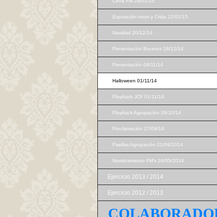
Cena FM 28/02/15
Exposición ninot y Crida 22/02/15
Navidad 20/12/14
Presentación Bocetos 18/12/14
Presentación 08/11/14
Halloween 01/11/14
Playback JCF 01/11/14
Playback Agrupación 26/10/14
Proclamación 27/09/14
Paellas Agrupación 21/09/2014
Nombramiento FM's 24/05/2014
Ejercicio 2013 / 2014
Ejercicio 2012 / 2013
COLABORADO