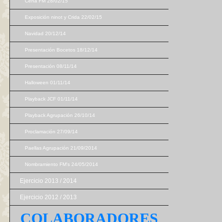
Cena FM 28/02/15
Exposición ninot y Crida 22/02/15
Navidad 20/12/14
Presentación Bocetos 18/12/14
Presentación 08/11/14
Halloween 01/11/14
Playback JCF 01/11/14
Playback Agrupación 26/10/14
Proclamación 27/09/14
Paellas Agrupación 21/09/2014
Nombramiento FM's 24/05/2014
Ejercicio 2013 / 2014
Ejercicio 2012 / 2013
COLABORADORES