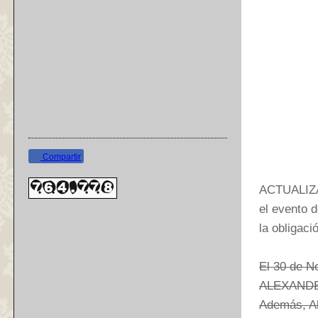
Compartir
ACTUALIZA
el evento 
la obligaci
El 30 de N
ALEXANDER
Además, Al