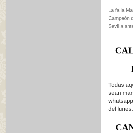
La falla Ma
Campeón de
Sevilla an
CAL
Todas aqu
sean mam
whatsapp o
del lunes
CAN