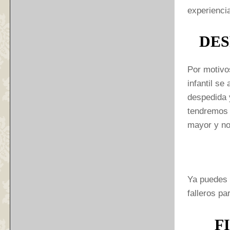
experienci
DES
Por motivo
infantil se
despedida 
tendremos 
mayor y no
Ya puedes 
falleros pa
F