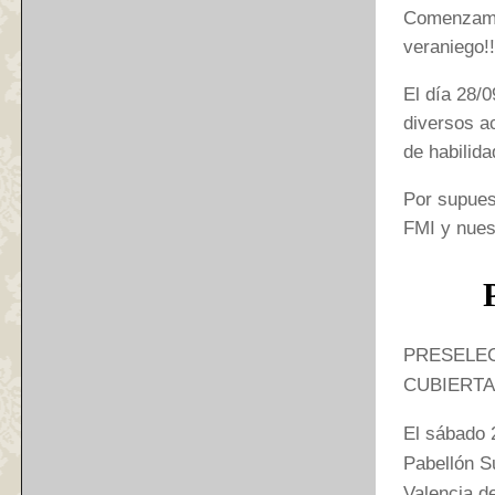
Comenzamos
veraniego!!
El día 28/
diversos ac
de habilid
Por supues
FMI y nues
PRESELEC
CUBIERTA 
El sábado 2
Pabellón S
Valencia d