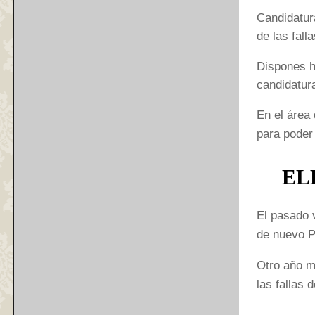
Candidatura
de las fall
Dispones h
candidatur
En el área
para poder
EL
El pasado v
de nuevo P
Otro año m
las fallas 