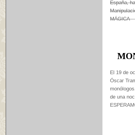
España, ha
Manipulaci
MÁGICA 
MO
El 19 de o
Óscar Tram
monólogos.
de una noc
ESPERAM