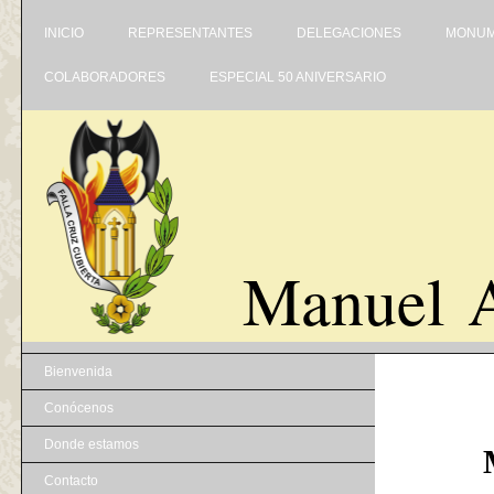
INICIO
REPRESENTANTES
DELEGACIONES
MONUM
COLABORADORES
ESPECIAL 50 ANIVERSARIO
Manuel A
Bienvenida
Conócenos
Donde estamos
Contacto