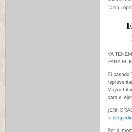
Tania Lóp
F
YA TENEM
PARA EL E
El pasado 7
represent
Mayor Infa
para el eje
¡ENHORABU
la
despedi
Por el mom