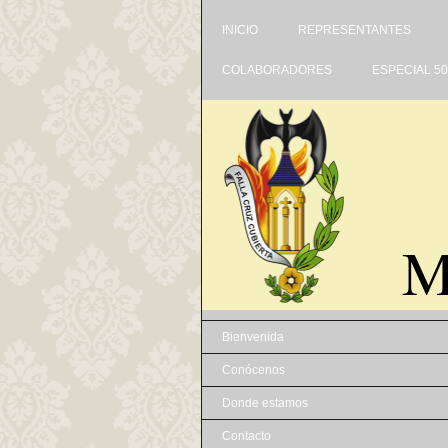
INICIO
REPRESENTANTES
COLABORADORES
ESPECIAL 5
M
Bienvenida
Conócenos
Donde estamos
Contacto